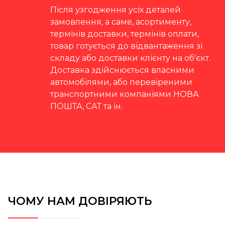
Після узгодження усіх деталей
замовлення, а саме, асортименту,
термінів доставки, термінів оплати,
товар готується до відвантаження зі
складу або доставки клієнту на об'єкт.
Доставка здійснюється власними
автомобілями, або перевіреними
транспортними компаніями НОВА
ПОШТА, САТ та ін.
ЧОМУ НАМ ДОВІРЯЮТЬ