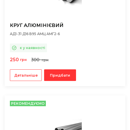
КРУГ АЛЮМІНІЄВИЙ
АД1-31 Д16 В95 АМЦ АМГ2-6
є у наявності
250
300
грн
грн
Детальніше
Придбати
РЕКОМЕНДУЄМО