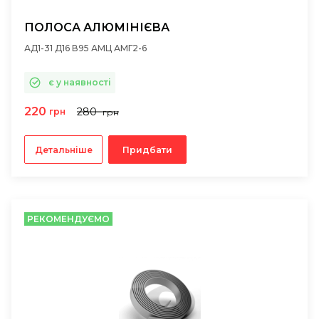
ПОЛОСА АЛЮМІНІЄВА
АД1-31 Д16 В95 АМЦ АМГ2-6
є у наявності
220
280
грн
грн
Детальніше
Придбати
РЕКОМЕНДУЄМО