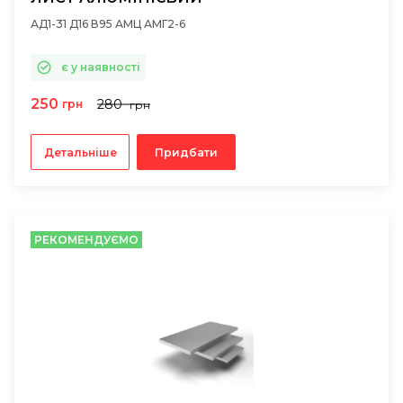
АД1-31 Д16 В95 АМЦ АМГ2-6
є у наявності
250
280
грн
грн
Детальніше
Придбати
РЕКОМЕНДУЄМО