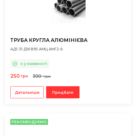
ТРУБА КРУГЛА АЛЮМІНІЄВА
АД1-31 Д16 В95 АМЦ АМГ2-6
є у наявності
250
300
грн
грн
Детальніше
Придбати
РЕКОМЕНДУЄМО