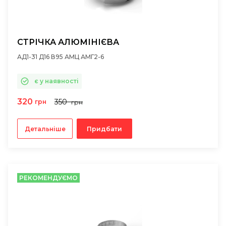
СТРІЧКА АЛЮМІНІЄВА
АД1-31 Д16 В95 АМЦ АМГ2-6
є у наявності
320
350
грн
грн
Детальніше
Придбати
РЕКОМЕНДУЄМО