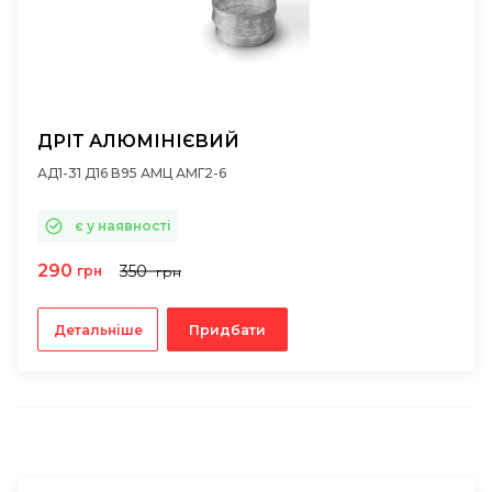
ДРІТ АЛЮМІНІЄВИЙ
АД1-31 Д16 В95 АМЦ АМГ2-6
є у наявності
290
350
грн
грн
Детальніше
Придбати