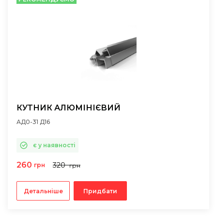
КУТНИК АЛЮМІНІЄВИЙ
АД0-31 Д16
є у наявності
260
320
грн
грн
Детальніше
Придбати