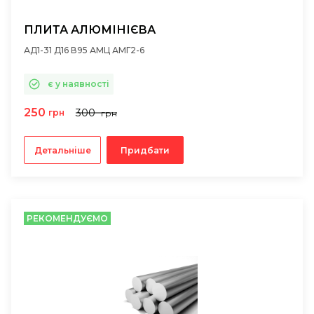
ПЛИТА АЛЮМІНІЄВА
АД1-31 Д16 В95 АМЦ АМГ2-6
є у наявності
250
300
грн
грн
Детальніше
Придбати
РЕКОМЕНДУЄМО