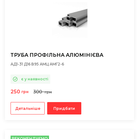
ТРУБА ПРОФІЛЬНА АЛЮМІНІЄВА
АД1-31 Д16 В95 АМЦ АМГ2-6
є у наявності
250
300
грн
грн
Детальніше
Придбати
РЕКОМЕНДУЄМО